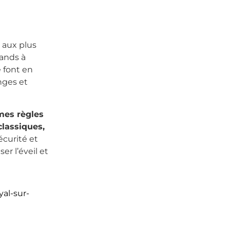
 aux plus
rands à
e font en
nges et
mes règles
classiques,
curité et
r l’éveil et
al-sur-