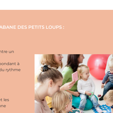
ABANE DES PETITS LOUPS :
entre un
épondant à
x du rythme
t les
une