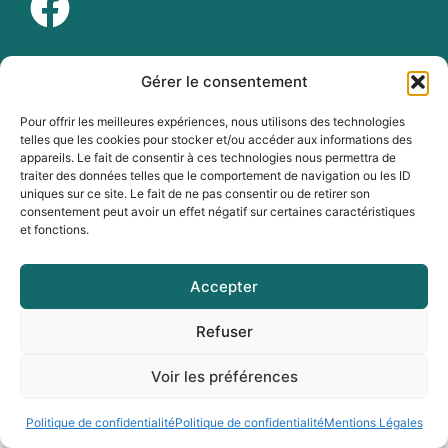
À PROPOS :
Gérer le consentement
Faire sa demande
Pour offrir les meilleures expériences, nous utilisons des technologies
Contact
telles que les cookies pour stocker et/ou accéder aux informations des
appareils. Le fait de consentir à ces technologies nous permettra de
Recrutement
traiter des données telles que le comportement de navigation ou les ID
Plan du site
uniques sur ce site. Le fait de ne pas consentir ou de retirer son
Mentions Légales
consentement peut avoir un effet négatif sur certaines caractéristiques
Politique de confidentialité
et fonctions.
Accepter
Refuser
Voir les préférences
Politique de confidentialité
Politique de confidentialité
Mentions Légales